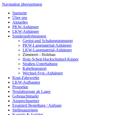
Navigation überspringen
Startseite
Über uns
Aktuelles
PKW-Anhänger
LKW-Anhänger
Sonderanfertigungen
Gerüst-und Schalungstransport
PKW-Langmaterial-Anhänger
LKW-Langmaterial-Anhänger
Zimmerei - Holzbau
Holz-Scheit-Hackschnitzel-Kipper
Straßen-Unterhaltung
Kabeltransport
Wechsel-Syst.-Anhänger
Kran-Fahrwerke
LKW-Aufbauten
Prospekte
Neufahrzeuge ab Lager
Gebrauchtmarkt
Ansprechpartner
Ersatzteil Bestellung / Anfrage
Stellenanzeigen
Kontakt & Anfahrt