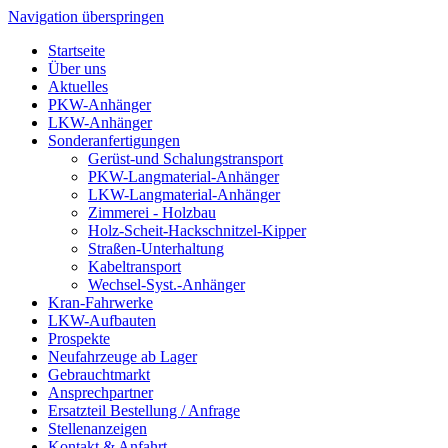
Navigation überspringen
Startseite
Über uns
Aktuelles
PKW-Anhänger
LKW-Anhänger
Sonderanfertigungen
Gerüst-und Schalungstransport
PKW-Langmaterial-Anhänger
LKW-Langmaterial-Anhänger
Zimmerei - Holzbau
Holz-Scheit-Hackschnitzel-Kipper
Straßen-Unterhaltung
Kabeltransport
Wechsel-Syst.-Anhänger
Kran-Fahrwerke
LKW-Aufbauten
Prospekte
Neufahrzeuge ab Lager
Gebrauchtmarkt
Ansprechpartner
Ersatzteil Bestellung / Anfrage
Stellenanzeigen
Kontakt & Anfahrt