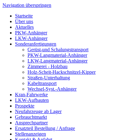
Navigation überspringen
Startseite
Über uns
Aktuelles
PKW-Anhänger
LKW-Anhänger
Sonderanfertigungen
Gerüst-und Schalungstransport
PKW-Langmaterial-Anhänger
LKW-Langmaterial-Anhänger
Zimmerei - Holzbau
Holz-Scheit-Hackschnitzel-Kipper
Straßen-Unterhaltung
Kabeltransport
Wechsel-Syst.-Anhänger
Kran-Fahrwerke
LKW-Aufbauten
Prospekte
Neufahrzeuge ab Lager
Gebrauchtmarkt
Ansprechpartner
Ersatzteil Bestellung / Anfrage
Stellenanzeigen
Kontakt & Anfahrt