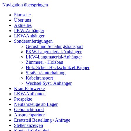
Navigation überspringen
Startseite
Über uns
Aktuelles
PKW-Anhänger
LKW-Anhänger
Sonderanfertigungen
Gerüst-und Schalungstransport
PKW-Langmaterial-Anhänger
LKW-Langmaterial-Anhänger
Zimmerei - Holzbau
Holz-Scheit-Hackschnitzel-Kipper
Straßen-Unterhaltung
Kabeltransport
Wechsel-Syst.-Anhänger
Kran-Fahrwerke
LKW-Aufbauten
Prospekte
Neufahrzeuge ab Lager
Gebrauchtmarkt
Ansprechpartner
Ersatzteil Bestellung / Anfrage
Stellenanzeigen
Kontakt & Anfahrt