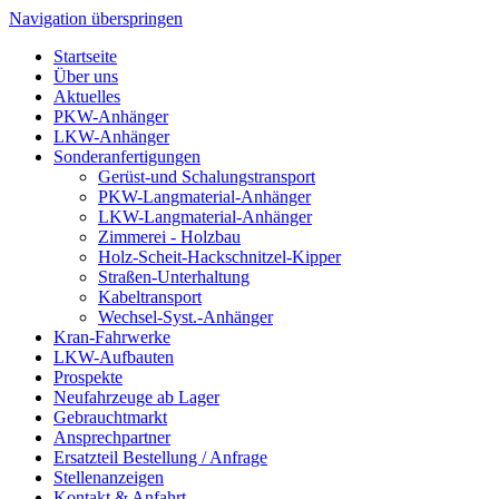
Navigation überspringen
Startseite
Über uns
Aktuelles
PKW-Anhänger
LKW-Anhänger
Sonderanfertigungen
Gerüst-und Schalungstransport
PKW-Langmaterial-Anhänger
LKW-Langmaterial-Anhänger
Zimmerei - Holzbau
Holz-Scheit-Hackschnitzel-Kipper
Straßen-Unterhaltung
Kabeltransport
Wechsel-Syst.-Anhänger
Kran-Fahrwerke
LKW-Aufbauten
Prospekte
Neufahrzeuge ab Lager
Gebrauchtmarkt
Ansprechpartner
Ersatzteil Bestellung / Anfrage
Stellenanzeigen
Kontakt & Anfahrt